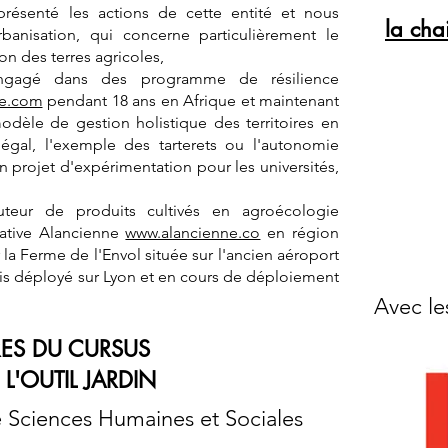
 présenté les actions de cette entité et nous
la cha
rbanisation, qui concerne particulièrement le
on des terres agricoles,
engagé dans des programme de résilience
le.com
pendant 18 ans en Afrique et maintenant
odèle de gestion holistique des territoires en
égal, l'exemple des tarterets ou l'autonomie
on projet d'expérimentation pour les universités,
buteur de produits cultivés en agroécologie
rative Alancienne
www.alancienne.co
en région
 la Ferme de l'Envol située sur l'ancien aéroport
is déployé sur Lyon et en cours de déploiement
Avec le
RES DU CURSUS
L'OUTIL JARDIN
e Sciences Humaines et Sociales