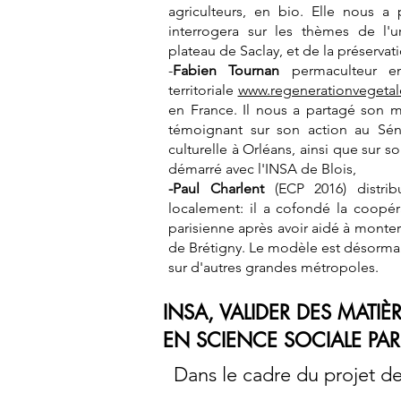
agriculteurs, en bio. Elle nous a
interrogera sur les thèmes de l'u
plateau de Saclay, et de la préservati
-
Fabien Tournan
permaculteur 
territoriale
www.regenerationvegeta
en France. Il nous a partagé son m
témoignant sur son action au Sén
culturelle à Orléans, ainsi que sur s
démarré avec l'INSA de Blois,
-Paul Charlent
(ECP 2016) distri
localement: il a cofondé la coopé
parisienne après avoir aidé à monter
de Brétigny. Le modèle est désorma
sur d'autres grandes métropoles.
INSA, VALIDER DES MATIÈ
EN SCIENCE SOCIALE PAR 
Dans le cadre du projet d