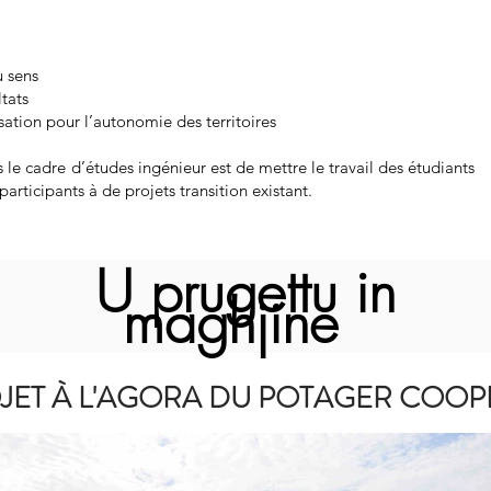
u sens
ltats
ation pour l’autonomie des territoires
ns le cadre d’études ingénieur est de mettre le travail des étudiants
participants à de projets transition existant.
U prugettu in
maghjine
ET À L'AGORA DU POTAGER COOPÉ