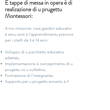
E tappe di messa in opera è di
realizazione di u prugettu
Montessori:
A mo missione: creà giardini educativi
è ancu aiuti à l'apprendimentu precoce
per i zitelli da 3 à 14 anni.
Sviluppu di u pacchettu educativu
adattatu,
Implementazione è cuncepimentu di u
prugettu cù u cullettivu,
Formazione di l'insegnante,
Supportu per u prugettu annantu à 3
anni,
Participazione cullettiva à a creazione
di i giardini,
Animazione per i zitelli,