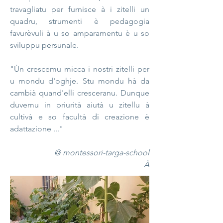
travagliatu per furnisce à i zitelli un
quadru, strumenti è pedagogia
favurèvuli à u so amparamentu è u so
sviluppu persunale.
"Ùn crescemu micca i nostri zitelli per
u mondu d'oghje. Stu mondu hà da
cambià quand'elli cresceranu. Dunque
duvemu in priurità aiutà u zitellu à
cultivà e so facultà di creazione è
adattazione ..."
@ montessori-targa-school
À